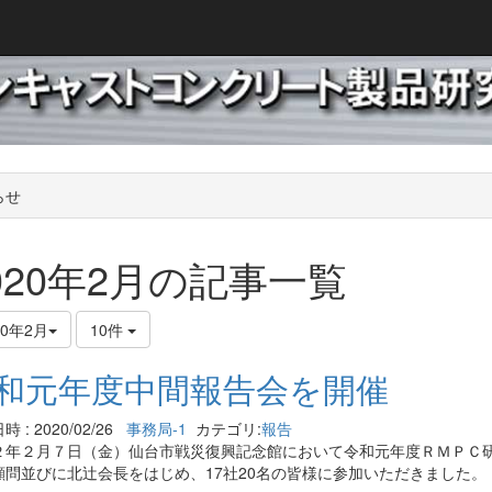
らせ
020年2月の記事一覧
20年2月
10件
和元年度中間報告会を開催
 : 2020/02/26
事務局-1
カテゴリ:
報告
２年２月７日（金）仙台市戦災復興記念館において令和元年度ＲＭＰＣ
顧問並びに北辻会長をはじめ、17社20名の皆様に参加いただきました。