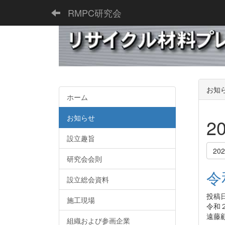
RMPC研究会
お知
ホーム
お知らせ
2
設立趣旨
20
研究会会則
令
設立総会資料
投稿日時
施工現場
令和
遠藤
組織および参画企業