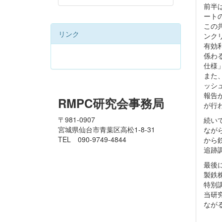
前半
ート
この
リンク
ンク
有効
係わ
仕様
また
ッシ
報告
RMPC研究会事務局
が行
〒981-0907
続い
宮城県仙台市青葉区高松1-8-31
なが
TEL 090-9749-4844
から
追跡
最後
製鉄
特別
当研
ながる