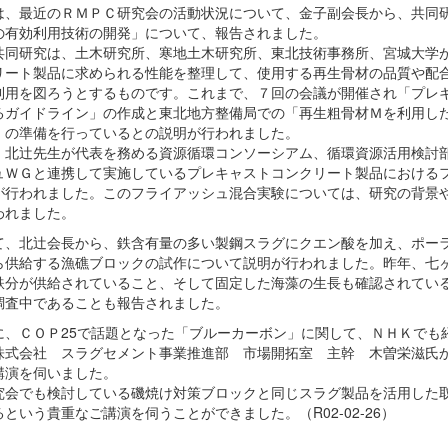
は、最近のＲＭＰＣ研究会の活動状況について、金子副会長から、共同
の有効利用技術の開発」について、報告されました。
共同研究は、土木研究所、寒地土木研究所、東北技術事務所、宮城大学
リート製品に求められる性能を整理して、使用する再生骨材の品質や配
利用を図ろうとするものです。これまで、７回の会議が開催され「プレ
るガイドライン」の作成と東北地方整備局での「再生粗骨材Ｍを利用し
」の準備を行っているとの説明が行われました。
、北辻先生が代表を務める資源循環コンソーシアム、循環資源活用検討
ュＷＧと連携して実施しているプレキャストコンクリート製品における
が行われました。このフライアッシュ混合実験については、研究の背景
われました。
て、北辻会長から、鉄含有量の多い製鋼スラグにクエン酸を加え、ポー
ら供給する漁礁ブロックの試作について説明が行われました。昨年、七
鉄分が供給されていること、そして固定した海藻の生長も確認されてい
調査中であることも報告されました。
に、ＣＯＰ25で話題となった「ブルーカーボン」に関して、ＮＨＫでも
株式会社 スラグセメント事業推進部 市場開拓室 主幹 木曽栄滋氏
講演を伺いました。
究会でも検討している磯焼け対策ブロックと同じスラグ製品を活用した
という貴重なご講演を伺うことができました。（R02-02-26）