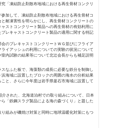
研究「凍結防止剤散布地域における再生骨材コンクリ
が参加して、凍結防止剤散布地域における再生骨材コ
合と耐凍害性を明らかにし、再生骨材コンクリートの
キャストコンクリート製品への再生骨材の有効利用に
たプレキャストコンクリート製品の適用に関する特記
部会のプレキャストコンクリートＷＧ並びにフライア
フライアッシュの利用についての実験の状況について
や室内試験の結果等について北辻会長からも補足説明
ラスなふた板で、海藻類の成長に必要な鉄分を制御し
ヶ浜海域に設置したブロックの周囲の海水の分析結果
ること、さらに今年度は岩手県釜石市海域に設置して
紹介された、北海道泊村での取り組みについて、日本
から「鉄鋼スラグ製品による海の森づくり」と題した
取り組みが磯焼け対策と同時に地球温暖化対策にもつ