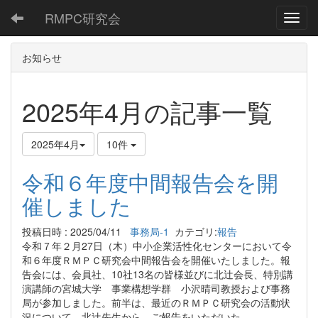
RMPC研究会
Toggl
お知らせ
2025年4月の記事一覧
2025年4月
10件
令和６年度中間報告会を開
催しました
投稿日時 : 2025/04/11
事務局-1
カテゴリ:
報告
令和７年２月27日（木）中小企業活性化センターにおいて令
和６年度ＲＭＰＣ研究会中間報告会を開催いたしました。報
告会には、会員社、10社13名の皆様並びに北辻会長、特別講
演講師の宮城大学 事業構想学群 小沢晴司教授および事務
局が参加しました。前半は、最近のＲＭＰＣ研究会の活動状
況について、北辻先生から、ご報告をいただいた。