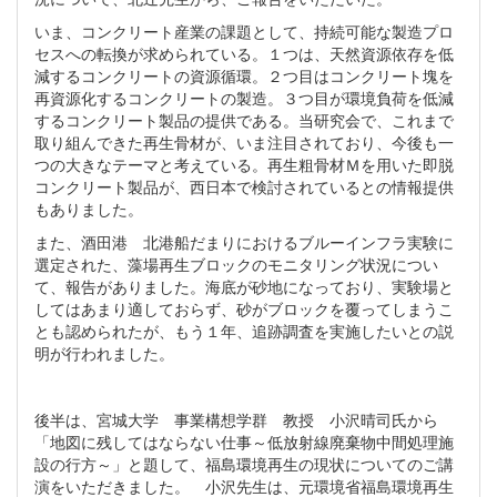
いま、コンクリート産業の課題として、持続可能な製造プロ
セスへの転換が求められている。１つは、天然資源依存を低
減するコンクリートの資源循環。２つ目はコンクリート塊を
再資源化するコンクリートの製造。３つ目が環境負荷を低減
するコンクリート製品の提供である。当研究会で、これまで
取り組んできた再生骨材が、いま注目されており、今後も一
つの大きなテーマと考えている。再生粗骨材Ｍを用いた即脱
コンクリート製品が、西日本で検討されているとの情報提供
もありました。
また、酒田港 北港船だまりにおけるブルーインフラ実験に
選定された、藻場再生ブロックのモニタリング状況につい
て、報告がありました。海底が砂地になっており、実験場と
してはあまり適しておらず、砂がブロックを覆ってしまうこ
とも認められたが、もう１年、追跡調査を実施したいとの説
明が行われました。
後半は、宮城大学 事業構想学群 教授 小沢晴司氏から
「地図に残してはならない仕事～低放射線廃棄物中間処理施
設の行方～」と題して、福島環境再生の現状についてのご講
演をいただきました。 小沢先生は、元環境省福島環境再生