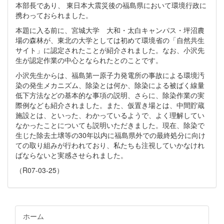
本部長であり、 東日本大震災後の福島県において環境行政に
携わっておられました。
本題に入る前に、宮城大学 大和・太白キャンパス・坪沼農
場の森林が、東北の大学としては初めて環境省の「自然共生
サイト」に認定されたことが紹介されました。なお、小沢先
生が認定作業の中心となられたとのことです。
小沢先生からは、福島第一原子力発電所の事故による環境汚
染の発生メカニズム、除染とは何か、除染による被ばく線量
低下方法などの基本的な事項の説明、さらに、除染作業の実
際例なども紹介されました。また、仮置き場とは、中間貯蔵
施設とは、といった、わかっているようで、よく理解してい
なかったことについても説明いただきました。現在、除染で
生じた除去土壌等の30年以内に福島県外での最終処分に向け
ての取り組みが行われており、私たちも注視していかなけれ
ばならないと実感させられました。
（R07-03-25）
ホーム